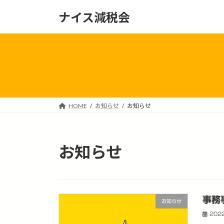
コ
ナ
ナイス減税会
ン
ビ
テ
ゲ
ン
ー
ツ
シ
へ
ョ
ス
ン
キ
に
ッ
移
HOME
お知らせ
お知らせ
プ
動
お知らせ
事務
お知らせ
202