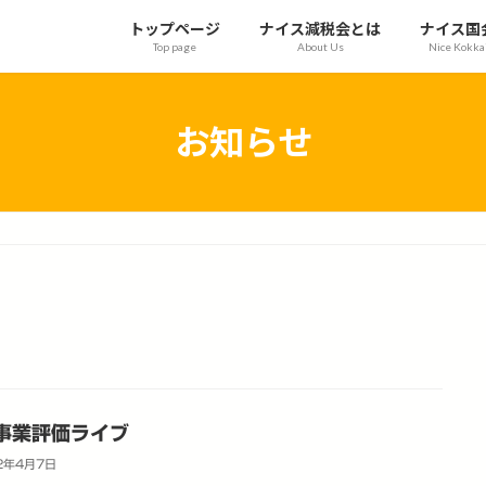
トップページ
ナイス減税会とは
ナイス国
Top page
About Us
Nice Kokka
お知らせ
事業評価ライブ
2年4月7日